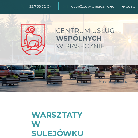
22 756 72 04
cuw@cuw.piaseczno.eu
e-puap
CENTRUM USŁUG
WSPÓLNYCH
W PIASECZNIE
Strona główna
WARSZTATY
W
SULEJÓWKU