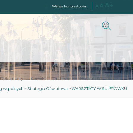
A+
A
A
Wersja kontrastowa
Szukaj
Szukaj:
Dokumenty
Kontakt
Archiwum
Klauzula RODO
g wspólnych
>
Strategia Oświatowa
>
WARSZTATY W SULEJÓWKU