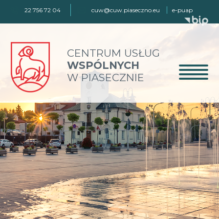
22 756 72 04
cuw@cuw.piaseczno.eu
e-puap
CENTRUM USŁUG
WSPÓLNYCH
W PIASECZNIE