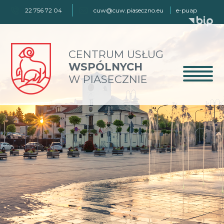
22 756 72 04
cuw@cuw.piaseczno.eu
e-puap
CENTRUM USŁUG
WSPÓLNYCH
W PIASECZNIE