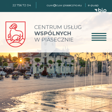
22 756 72 04
cuw@cuw.piaseczno.eu
e-puap
CENTRUM USŁUG
WSPÓLNYCH
W PIASECZNIE