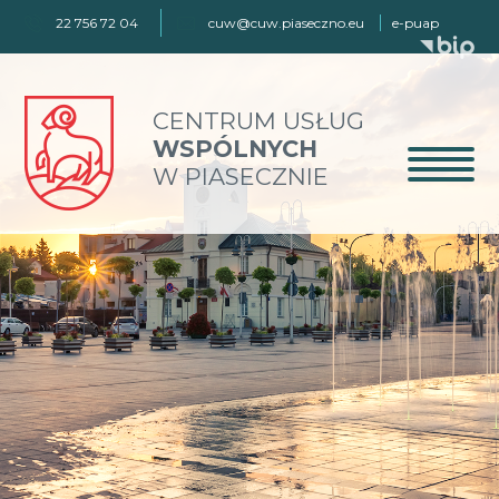
22 756 72 04
cuw@cuw.piaseczno.eu
e-puap
CENTRUM USŁUG
WSPÓLNYCH
W PIASECZNIE