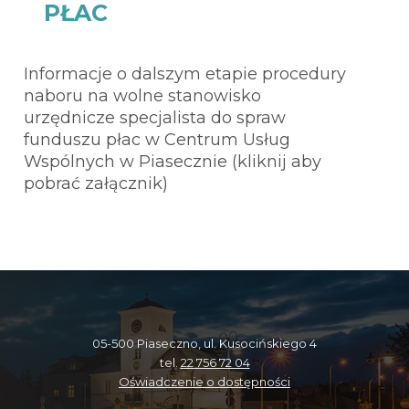
PŁAC
Informacje o dalszym etapie procedury
naboru na wolne stanowisko
urzędnicze specjalista do spraw
funduszu płac w Centrum Usług
Wspólnych w Piasecznie (kliknij aby
pobrać załącznik)
05-500 Piaseczno, ul. Kusocińskiego 4
tel.
22 756 72 04
Oświadczenie o dostępności