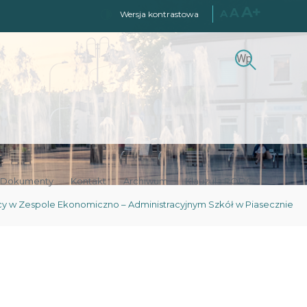
A+
A
A
Wersja kontrastowa
Szukaj
Szukaj:
Dokumenty
Kontakt
Archiwum
Klauzula RODO
cy w Zespole Ekonomiczno – Administracyjnym Szkół w Piasecznie