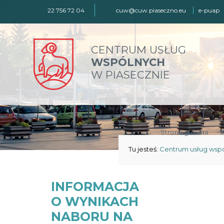
22 756 72 04
cuw@cuw.piaseczno.eu
e-puap
CENTRUM USŁUG
WSPÓLNYCH
W PIASECZNIE
Strona główna
Tu jesteś:
Centrum usług wsp
INFORMACJA
O WYNIKACH
NABORU NA