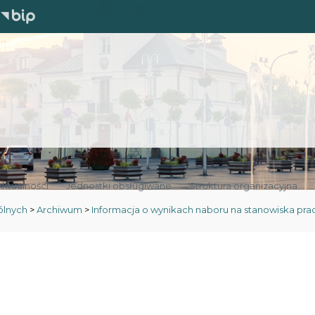
Aktualności
Jednostki obsługiwane
Struktura organizacyjna
ólnych
>
Archiwum
>
Informacja o wynikach naboru na stanowiska pra