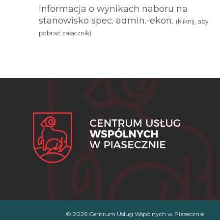
Informacja o wynikach naboru na
stanowisko spec. admin.-ekon.
(kliknij, aby
pobrać załącznik)
© 2026 Centrum Usług Wspólnych w Piasecznie