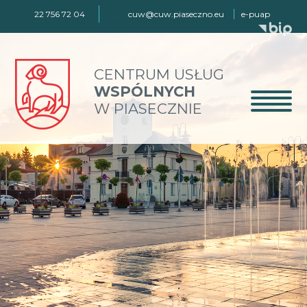
22 756 72 04
cuw@cuw.piaseczno.eu
e-puap
CENTRUM USŁUG
WSPÓLNYCH
W PIASECZNIE