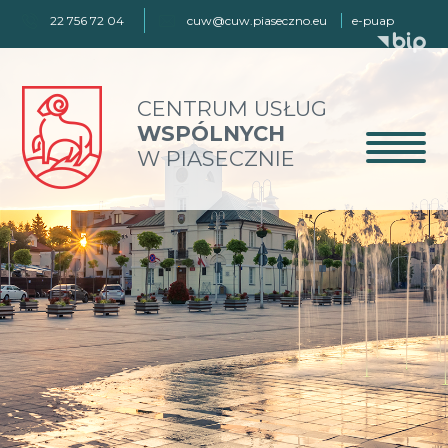
22 756 72 04
cuw@cuw.piaseczno.eu
e-puap
CENTRUM USŁUG
WSPÓLNYCH
W PIASECZNIE