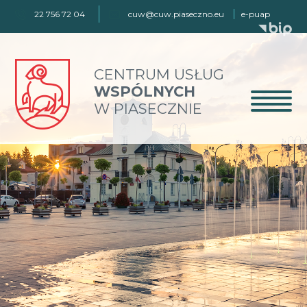
22 756 72 04
cuw@cuw.piaseczno.eu
e-puap
CENTRUM USŁUG
WSPÓLNYCH
W PIASECZNIE