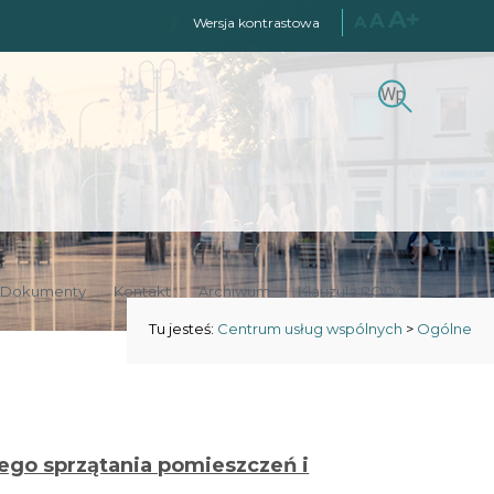
A+
A
A
Wersja kontrastowa
Szukaj
Szukaj:
Dokumenty
Kontakt
Archiwum
Klauzula RODO
Tu jesteś:
Centrum usług wspólnych
>
Ogólne
ego sprzątania pomieszczeń i