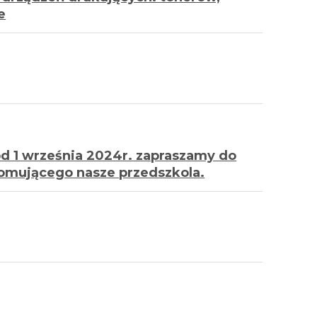
e
d 1 września 2024r. zapraszamy do
promującego nasze przedszkola.