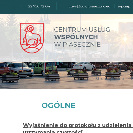
22 756 72 04
cuw@cuw.piaseczno.eu
e-puap
CENTRUM USŁUG
WSPÓLNYCH
W PIASECZNIE
Strona główna
OGÓLNE
Wyjaśnienie do protokołu z udzieleni
utrzymania czystości