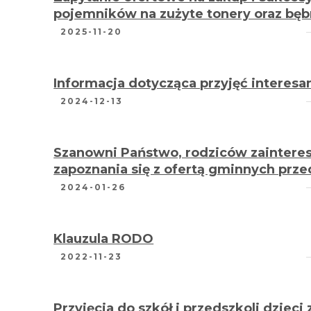
pojemników na zużyte tonery oraz bę
2025-11-20
Informacja dotycząca przyjęć interes
2024-12-13
Szanowni Państwo, rodziców zainteres
zapoznania się z ofertą gminnych prze
2024-01-26
Klauzula RODO
2022-11-23
Przyjęcia do szkół i przedszkoli dzieci