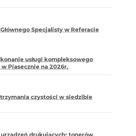
b Głównego Specjalisty w Referacie
wykonanie usługi kompleksowego
 w Piasecznie na 2026r.
rzymania czystości w siedzibie
 urządzeń drukujących: tonerów,