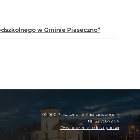
zedszkolnego w Gminie Piaseczno”
05-500 Piaseczno, ul. Kusocińskiego 4
tel.
22 756 72 04
Oświadczenie o dostępności