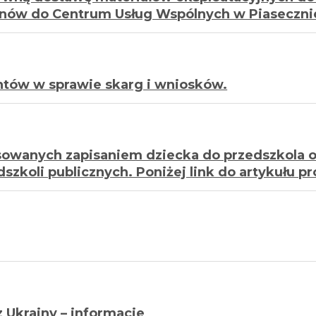
bnów do Centrum Usług Wspólnych w Piaseczni
antów w sprawie skarg i wniosków.
owanych zapisaniem dziecka do przedszkola o
dszkoli publicznych. Poniżej link do artykułu 
 z Ukrainy – informacje