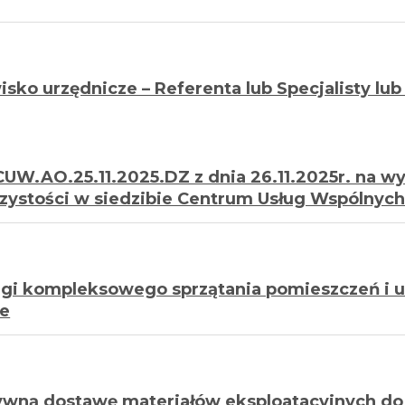
sko urzędnicze – Referenta lub Specjalisty lu
CUW.AO.25.11.2025.DZ z dnia 26.11.2025r. na 
czystości w siedzibie Centrum Usług Wspólnych
gi kompleksowego sprzątania pomieszczeń i ut
ie
ywną dostawę materiałów eksploatacyjnych do